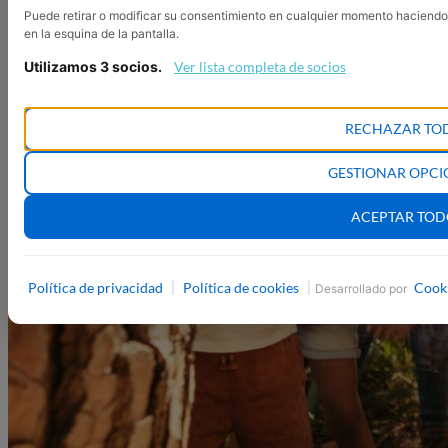
Puede retirar o modificar su consentimiento en cualquier momento haciendo
en la esquina de la pantalla.
Utilizamos 3 socios.
Ver lista completa de socios
RECHAZAR TO
GESTIONAR OPCI
ACEPTAR TO
Política de privacidad
Política de cookies
Cook
|
|
Desarrollado por