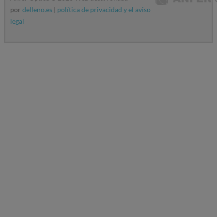
por
delleno.es
|
política de privacidad y el aviso
legal