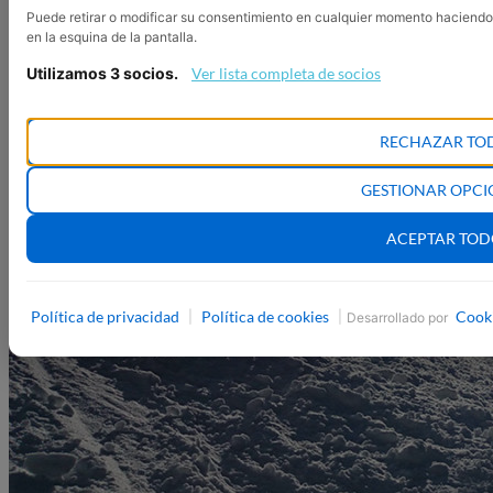
Puede retirar o modificar su consentimiento en cualquier momento haciendo
en la esquina de la pantalla.
Utilizamos 3 socios.
Ver lista completa de socios
RECHAZAR TO
GESTIONAR OPCI
ACEPTAR TO
Política de privacidad
Política de cookies
Cook
|
|
Desarrollado por