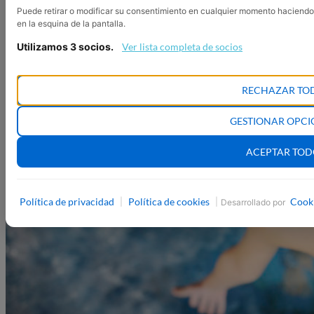
Puede retirar o modificar su consentimiento en cualquier momento haciendo
en la esquina de la pantalla.
Utilizamos 3 socios.
Ver lista completa de socios
RECHAZAR TO
GESTIONAR OPCI
ACEPTAR TO
Política de privacidad
Política de cookies
Cook
|
|
Desarrollado por