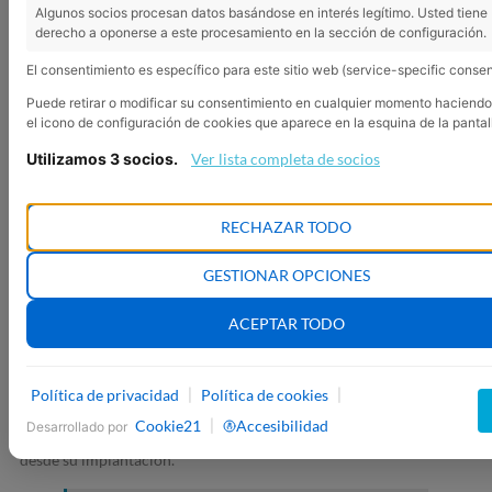
Algunos socios procesan datos basándose en interés legítimo. Usted tiene
derecho a oponerse a este procesamiento en la sección de configuración.
El consentimiento es específico para este sitio web (service-specific consen
Puede retirar o modificar su consentimiento en cualquier momento haciendo 
el icono de configuración de cookies que aparece en la esquina de la pantal
Utilizamos 3 socios.
Ver lista completa de socios
NOSOTROS
RECHAZAR TODO
En ANFER OPTICA llevamos más de 20 años cuidando tu
salud visual y auditiva.
GESTIONAR OPCIONES
ACEPTAR TODO
Todos los profesionales de ANFER ÓPTICA acreditamos el Título
Universitario de
Diplomados en Óptica y Optometría
; estamos
colegiados en el
Colegio Nacional de Ópticos Optometristas
; y
Política de privacidad
Política de cookies
|
|
hemos suscrito el
convenio con el SESCAM
para el “Desarrollo de
Cookie21
Accesibilidad
|
Desarrollado por
actividades en materia de prevención y promoción de la visión”,
desde su implantación.