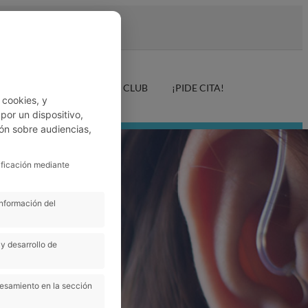
LUD AUDITIVA
ANFER CLUB
¡PIDE CITA!
 cookies, y
or un dispositivo,
ón sobre audiencias,
ificación mediante
información del
y desarrollo de
cesamiento en la sección