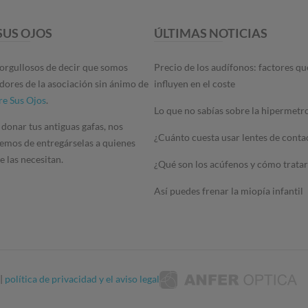
SUS OJOS
ÚLTIMAS NOTICIAS
orgullosos de decir que somos
Precio de los audífonos: factores qu
dores de la asociación sin ánimo de
influyen en el coste
re Sus Ojos
.
Lo que no sabías sobre la hipermetr
 donar tus antiguas gafas, nos
¿Cuánto cuesta usar lentes de conta
emos de entregárselas a quienes
 las necesitan.
¿Qué son los acúfenos y cómo tratar
Así puedes frenar la miopía infantil
|
política de privacidad y el aviso legal