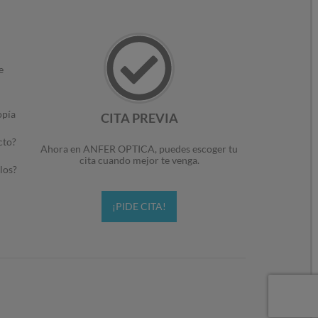
e
opía
CITA PREVIA
cto?
Ahora en ANFER OPTICA, puedes escoger tu
cita cuando mejor te venga.
los?
¡PIDE CITA!