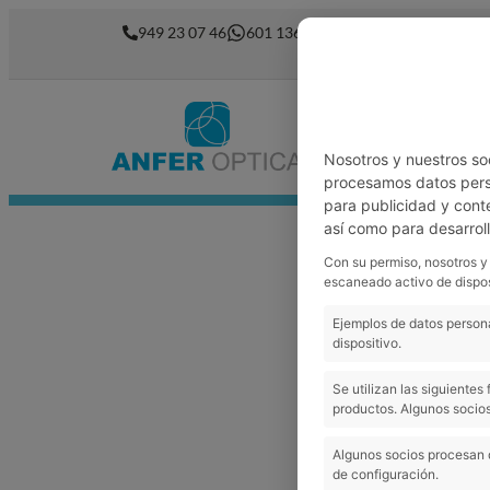
949 23 07 46
601 136 762
Nosotros
Garantía
Nosotros y nuestros so
procesamos datos perso
para publicidad y cont
así como para desarrol
Con su permiso, nosotros y
escaneado activo de dispos
Ejemplos de datos persona
dispositivo.
Se utilizan las siguiente
productos. Algunos socios
Algunos socios procesan 
de configuración.