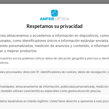
Contacto
Respetamos su privacidad
NOTICIAS
SALUD VISUAL
SA
cios almacenamos o accedemos a información en dispositivos, como
nales, como identificadores únicos e información estándar enviada p
enido personalizados, medición de anuncios y contenido, e informaci
lar y mejorar productos.
 nuestros socios podemos utilizar datos de ubicación geográfica precisos e ident
itivos.
les procesados: dirección IP, identificadores de cookies, datos de navegación, 
s finalidades: almacenamiento de información, publicidad personalizada, medición 
 también utilizan características especiales como geolocalización precisa.
datos basándose en interés legítimo. Usted tiene derecho a oponerse a este pro