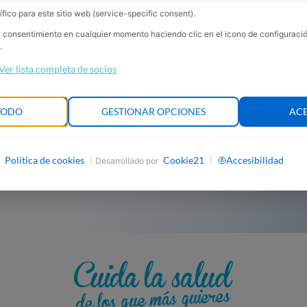
fico para este sitio web (service-specific consent).
audífonos
su consentimiento en cualquier momento haciendo clic en el icono de configurac
.
Ver lista completa de socios
TODO
GESTIONAR OPCIONES
AC
Política de cookies
Cookie21
Accesibilidad
|
|
Desarrollado por