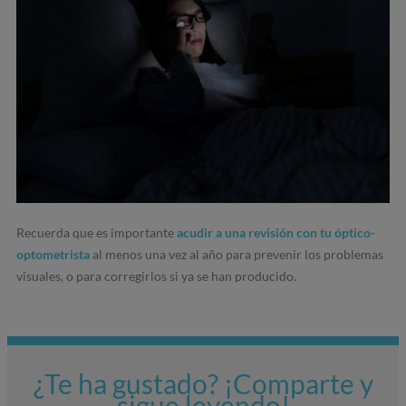
Recuerda que es importante
acudir a una revisión con tu óptico-
optometrista
al menos una vez al año para prevenir los problemas
visuales, o para corregirlos si ya se han producido.
¿Te ha gustado? ¡Comparte y
sigue leyendo!