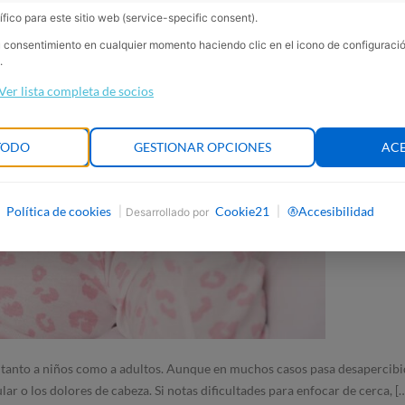
fico para este sitio web (service-specific consent).
su consentimiento en cualquier momento haciendo clic en el icono de configurac
.
Ver lista completa de socios
TODO
GESTIONAR OPCIONES
AC
Política de cookies
Cookie21
Accesibilidad
|
|
Desarrollado por
 tanto a niños como a adultos. Aunque en muchos casos pasa desapercibida
lar o los dolores de cabeza. Si notas dificultades para enfocar de cerca, [