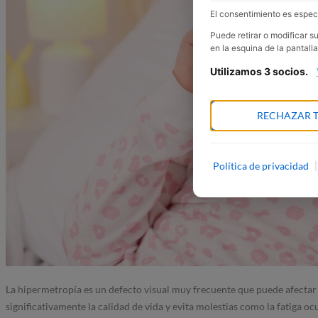
El consentimiento es especí
Puede retirar o modificar 
en la esquina de la pantalla
Utilizamos 3 socios.
RECHAZAR 
Política de privacidad
|
La hipermetropía es un defecto visual muy frecuente que puede afectar
significativamente la calidad de vida y evita molestias como la fatiga ocu