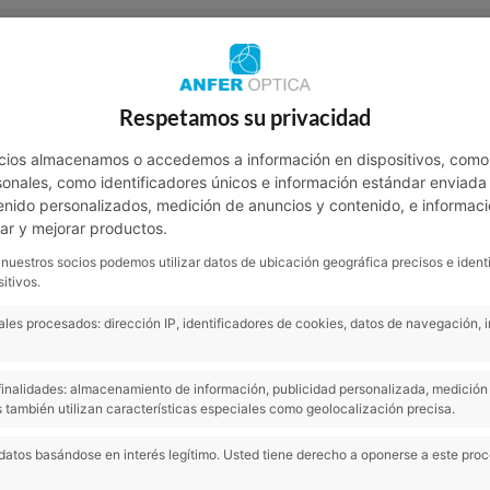
Contacto
Respetamos su privacidad
NOTICIAS
SALUD VISUAL
SA
cios almacenamos o accedemos a información en dispositivos, como
nales, como identificadores únicos e información estándar enviada p
enido personalizados, medición de anuncios y contenido, e informaci
lar y mejorar productos.
 nuestros socios podemos utilizar datos de ubicación geográfica precisos e ident
itivos.
les procesados: dirección IP, identificadores de cookies, datos de navegación, 
s finalidades: almacenamiento de información, publicidad personalizada, medición 
 también utilizan características especiales como geolocalización precisa.
datos basándose en interés legítimo. Usted tiene derecho a oponerse a este pro