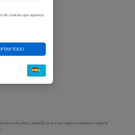
ión de cookies que aparece
EPTAR TODO
▼
 durante años, identificarla y corregirla a tiempo mejora
…]