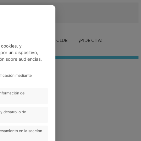
LUD AUDITIVA
ANFER CLUB
¡PIDE CITA!
 cookies, y
or un dispositivo,
ón sobre audiencias,
ificación mediante
información del
y desarrollo de
cesamiento en la sección