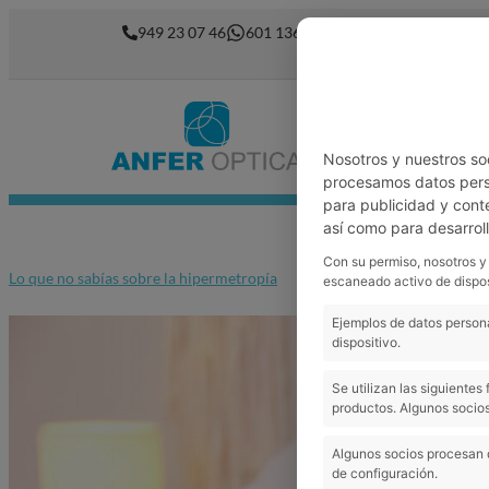
949 23 07 46
601 136 762
Nosotros
Garantía
Nosotros y nuestros so
procesamos datos perso
para publicidad y cont
así como para desarrol
Con su permiso, nosotros y
Lo que no sabías sobre la hipermetropía
escaneado activo de dispos
Ejemplos de datos persona
dispositivo.
Se utilizan las siguiente
productos. Algunos socios
Algunos socios procesan 
de configuración.