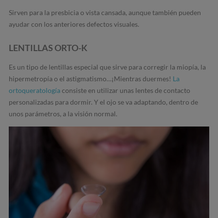
Sirven para la presbicia o vista cansada, aunque también pueden
ayudar con los anteriores defectos visuales.
LENTILLAS ORTO-K
Es un tipo de lentillas especial que sirve para corregir la miopía, la
hipermetropía o el astigmatismo…¡Mientras duermes!
La
ortoqueratología
consiste en utilizar unas lentes de contacto
personalizadas para dormir. Y el ojo se va adaptando, dentro de
unos parámetros, a la visión normal.