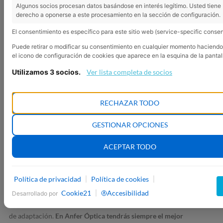
Algunos socios procesan datos basándose en interés legítimo. Usted tiene
derecho a oponerse a este procesamiento en la sección de configuración.
El consentimiento es específico para este sitio web (service-specific consen
Puede retirar o modificar su consentimiento en cualquier momento haciendo 
el icono de configuración de cookies que aparece en la esquina de la pantal
Utilizamos 3 socios.
Ver lista completa de socios
RECHAZAR TODO
¿QUÉ TIPO DE LENTILLAS
NECESITAS?
GESTIONAR OPCIONES
ACEPTAR TODO
¿Te estás planteando usar lentillas?
Si es así debes conocer los
Política de privacidad
Política de cookies
|
|
diferentes tipos de lentillas que existen
para saber cuáles son las
más adecuadas para ti, aunque siempre con la supervisión de un
Cookie21
Accesibilidad
|
Desarrollado por
óptico optometrista que te aconsejará y te ayudará con el proceso
de adaptación.
En Anfer Óptica tendrás siempre el mejor