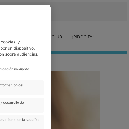
LUD AUDITIVA
ANFER CLUB
¡PIDE CITA!
 cookies, y
or un dispositivo,
ón sobre audiencias,
ificación mediante
información del
y desarrollo de
cesamiento en la sección