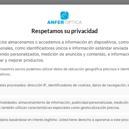
Contacto
Respetamos su privacidad
NOTICIAS
SALUD VISUAL
SA
cios almacenamos o accedemos a información en dispositivos, como
nales, como identificadores únicos e información estándar enviada p
enido personalizados, medición de anuncios y contenido, e informaci
lar y mejorar productos.
 nuestros socios podemos utilizar datos de ubicación geográfica precisos e ident
itivos.
les procesados: dirección IP, identificadores de cookies, datos de navegación, 
s finalidades: almacenamiento de información, publicidad personalizada, medición 
 también utilizan características especiales como geolocalización precisa.
datos basándose en interés legítimo. Usted tiene derecho a oponerse a este pro