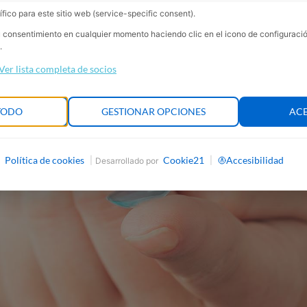
fico para este sitio web (service-specific consent).
su consentimiento en cualquier momento haciendo clic en el icono de configurac
.
Ver lista completa de socios
TODO
GESTIONAR OPCIONES
AC
Política de cookies
Cookie21
Accesibilidad
|
|
Desarrollado por