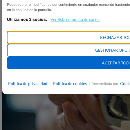
Puede retirar o modificar su consentimiento en cualquier momento haciendo
en la esquina de la pantalla.
Utilizamos 3 socios.
Ver lista completa de socios
RECHAZAR TO
GESTIONAR OPCI
ACEPTAR TO
Política de privacidad
Política de cookies
Cook
|
|
Desarrollado por