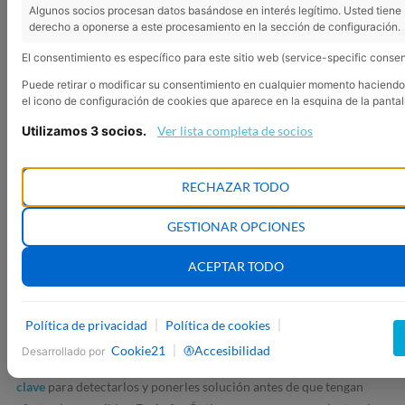
Algunos socios procesan datos basándose en interés legítimo. Usted tiene
derecho a oponerse a este procesamiento en la sección de configuración.
El consentimiento es específico para este sitio web (service-specific consen
Puede retirar o modificar su consentimiento en cualquier momento haciendo 
el icono de configuración de cookies que aparece en la esquina de la pantal
Utilizamos 3 socios.
Ver lista completa de socios
RECHAZAR TODO
¿POR QUÉ DEBES
MANTENER TU
GESTIONAR OPCIONES
GRADUACIÓN
ACEPTAR TODO
ACTUALIZADA?
Aunque no lo notes, nuestra visión va cambiando a lo largo de los
Política de privacidad
Política de cookies
|
|
años. Pueden ser cambios imperceptibles o alteraciones más
Cookie21
Accesibilidad
|
Desarrollado por
graves, pero en ambos casos
las revisiones visuales regulares son
clave
para detectarlos y ponerles solución antes de que tengan