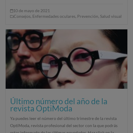
10 de mayo de 2021
Consejos
,
Enfermedades oculares
,
Prevención
,
Salud visual
Último número del año de la
revista OptiModa
Ya puedes leer el número del último trimestre de la revista
OptiModa, revista profesional del sector con la que podrás
estar informado de las últimas novedades. Haz click en la...